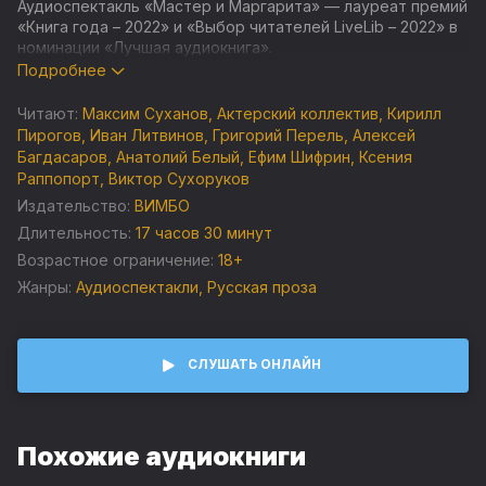
Аудиоспектакль «Мастер и Маргарита» — лауреат премий
«Книга года – 2022» и «Выбор читателей LiveLib – 2022» в
номинации «Лучшая аудиокнига».
Подробнее
Максим Суханов и Ксения Раппопорт, Виктор Сухоруков и
Анатолий Белый, Алексей Кортнев и Кирилл Пирогов,
Читают:
Максим Суханов
,
Актерский коллектив
,
Кирилл
Елизавета Боярская и Антон Шагин, Ефим Шифрин и Анна
Пирогов
,
Иван Литвинов
,
Григорий Перель
,
Алексей
Каменкова. И многие другие!
Багдасаров
,
Анатолий Белый
,
Ефим Шифрин
,
Ксения
Раппопорт
,
Виктор Сухоруков
Издательство:
ВИМБО
Длительность:
17 часов 30 минут
Аудио Издательство ВИМБО предлагает вашему
вниманию первый и небывало масштабный
Возрастное ограничение:
18+
аудиоспектакль по культовому роману Михаила Булгакова
Жанры:
Аудио­спектакли
,
Русская проза
«Мастер и Маргарита», исполненный целым созвездием
блестящих актеров. У каждой роли – свой неповторимый
голос, и их тонко срежиссированное многозвучие
запускает в воображении слушателя настоящее кино.
СЛУШАТЬ ОНЛАЙН
Окруженный мистическим ореолом «роман о дьяволе»
запрещали, подвергали цензуре, им зачитывались
подпольно в самиздате, а в наше время изучают в школе
и университетах. О чем «Мастер и Маргарита» может
Похожие аудиокниги
прозвучать сегодня? О непримиримых противоречиях
истинного творца с тем обществом, которое его