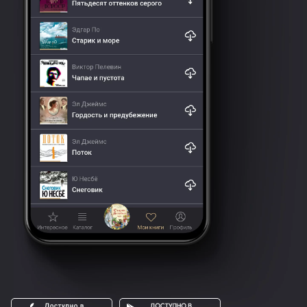
Жорж Бенгальский, Толстяк – Кирилл Радциг
Ксения Никитишна, Фрида – Анна Каменкова
Семплеяров Аркадий Аполлонович, Амвросий, Артист
Куролесов Савва Потапович – Владимир Левашев
Жена Семплеярова, Тофана – Надежда Меньшова
Аннушка, Пелагея Антоновна, Кондукторша – Ольга
Лапшина
Покобатько Милица Андреевна, Востроносая женщина,
Продавщица – Марина Дианова
Ласточкин Василий Степанович, Доктор, Алоизий Могарыч
– Сергей Аронин
Наташа – Анастасия Имамова
Конферансье – Тимур Бадалбейли