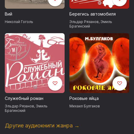
Победитель национального конкурса «Книга года» в
Вий
Берегись автомобиля
номинации «Электронные издания и аудиокниги».
Николай Гоголь
Эльдар Рязанов
,
Эмиль
Брагинский
В ролях:
Автор – Алексей Багдасаров
Мастер – Кирилл Пирогов
Маргарита – Ксения Раппопорт
Воланд – Максим Суханов
Служебный роман
Роковые яйца
Коровьев – Анатолий Белый (признан иноагентом
15/12/2023)
Эльдар Рязанов
,
Эмиль
Михаил Булгаков
Брагинский
Кот – Виктор Сухоруков
Другие аудиокниги жанра →
Азазелло – Игорь Яцко