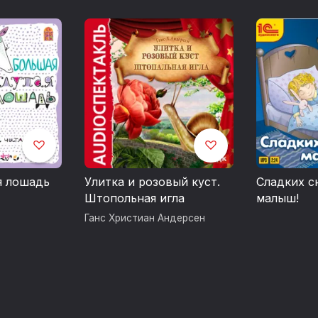
Чей дом лучше
Град
Пингвины Пин и Гвин
Лаповички
Хитрая аптека
Сказка про лень
я лошадь
Улитка и розовый куст.
Сладких с
Штопольная игла
малыш!
Ганс Христиан Андерсен
© Л. Зубкова (наследники)
©&℗ ИП Воробьев В.А.
©&℗ ИД СОЮЗ