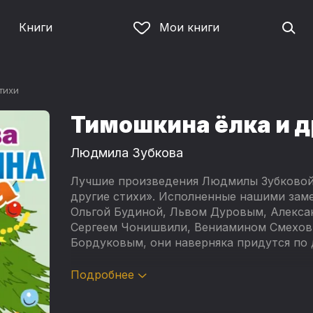
Книги
Мои книги
тихи
Тимошкина ёлка и д
Людмила Зубкова
Лучшие произведения Людмилы Зубковой 
другие стихи». Исполненные нашими за
Ольгой Будиной, Львом Дуровым, Алекс
Сергеем Чонишвили, Вениамином Смехов
Бордуковым, они наверняка придутся по д
Выходи на улицу
Подробнее
Тимошкина елка