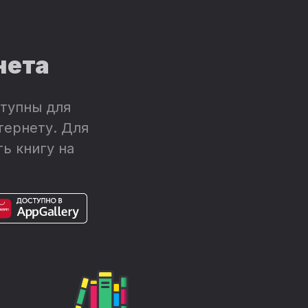
нета
тупны для
тернету. Для
ь книгу на