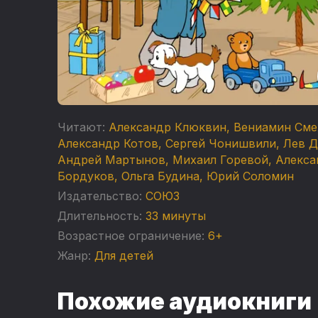
Читают:
Александр Клюквин
,
Вениамин Сме
Александр Котов
,
Сергей Чонишвили
,
Лев Д
Андрей Мартынов
,
Михаил Горевой
,
Алекса
Бордуков
,
Ольга Будина
,
Юрий Соломин
Издательство:
СОЮЗ
Длительность:
33 минуты
Возрастное ограничение:
6+
Жанр:
Для детей
Похожие аудиокниги