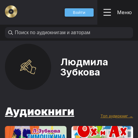
Меню
Войти
Людмила
Зубкова
Аудиокниги
Топ аудиокниг →