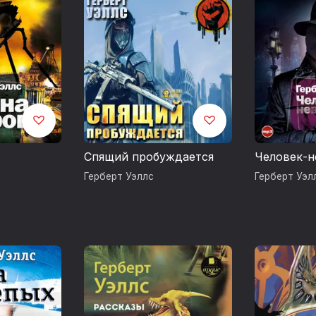
, сокрушила Вторая мировая война, после чего он да
 книге Разум на краю своей натянутой узды (Mind at the
) предсказал вымирание человечества.
тературных» своих произведениях писатель демонстр
 талант в изображении характеров и построении фабу
 повествование юмором, однако порою сюжет вытес
 о науке, лекции о всех мыслимых и немыслимых пре
лободневные события, так что, по его собственной оц
з его сочинений содержат составляющие, гарантиру
Спящий пробуждается
Человек-
ь; в числе таковых Любовь и господин Луишем (Love 
Герберт Уэллс
Герберт Уэл
00), Киппс (Kipps, 1905), Анн-Вероника (Ann Veronica, 1
Bungay, 1909), История господина Полли (The History of
 Макьявелли (The New Machiavelli, 1911), Взыскуемое 
h Magnificent, 1915), Проницательность господина Брит
 It Through, 1916), Джоан и Питер (Joan and Peter, 1918)
олда (The World of William Clissold, 1926), — все они в
 автобиографичны. Уэллс признавался, что единственн
аявлены самые существенные идеи его жизни, это Что
знями? (What Are We to Do With Our Lives? 1931), а с