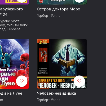
зарубежного
Остров доктора Моро
№ 24
Герберт Уэллс
уренс Мотт
,
роу
,
Уильям Локк
,
рад
,
Герберт
и Хёрст
,
Эрнст
роз Бирс
,
ек
ди на Луне
Человек-невидимка
лс
Герберт Уэллс