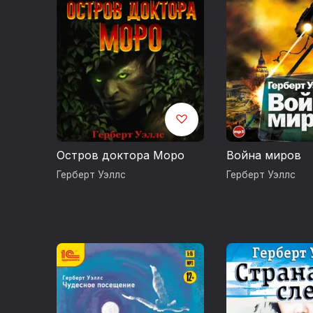
безграничный
отчаянию и в
Tether, 1945
В более «ли
незаурядный
приправляет
рассуждения
отклики на з
некоторые и
Остров доктора Моро
Война миров
долговечност
Герберт Уэллс
Герберт Уэллс
Lewisham, 19
Банге (Tono-
1910), Новый
(The Researc
Britling Sees
Уильяма Клисс
иной степени
в которой з
со своими жи