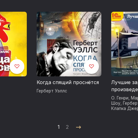
Когда спящий проснётся
Лучшие з
произведе
Герберт Уэллс
английско
О. Генри
,
Ма
Уровень - 
Шоу
,
Гербер
Клапка Дже
Лондон
,
Эрл
Фрэнсис Фи
Артур Кона
1
2