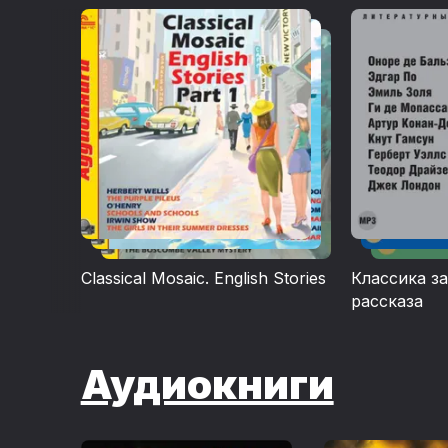
и социальны
обществе, во
детей и авт
Его первой 
(The Time Ma
будущее. Зат
1896), Челов
of the Worlds
рассказывав
зверям, о н
Эти романы 
эксперимент
Classical Mosaic. English Stories
Классика з
сделать пра
рассказа
Впоследстви
освобожденны
Аудиокниги
с политичес
о науке, спо
сможет разу
повторяется 