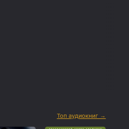
ом
ги для
времени
ное
r. Moreau,
The War
, 1901),
нов диким
ии на Луну.
особность
не Мир
стоверность
Тезис
Топ аудиокниг →
ловек
влением
поры