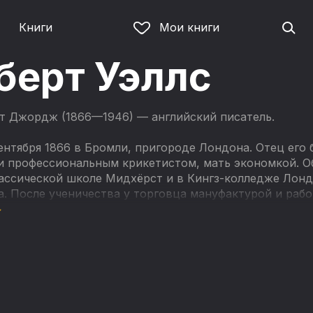
Книги
Мои книги
берт Уэллс
рт Джордж (
1866—1946) —
английский писатель.
ентября 1866 в Бромли, пригороде Лондона. Отец его 
и профессиональным крикетистом, мать экономкой. О
лассической школе Мидхёрст и в Кингз-колледже Лон
. После ученичества у торговца мануфактурой и рабо
телем в школе, преподавателем точных наук и помощн
 1893 профессионально занялся журналистикой.
и творческой жизни (с 1895) Уэллс написал около 40
а рассказов, более десятка полемических сочинений
кой проблематике и примерно столько же работ о пер
ве всемирные истории, около 30 томов с политически