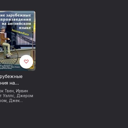
арубежные
ния на
м языке.
рк Твен
,
Ирвин
Intermediate
т Уэллс
,
Джером
ром
,
Джек
 Биггерс
,
цджеральд
,
н Дойл