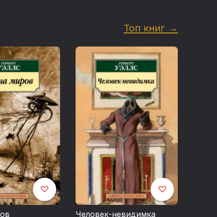
Топ книг →
ров
Человек-невидимка