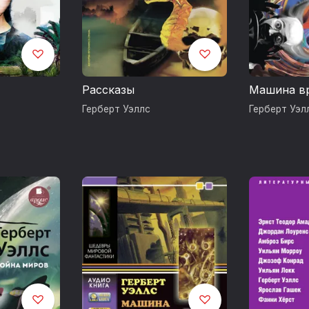
 считал Труд, богатство и счастье рода человеческог
, and Happiness of Mankind, 1932). Однако к широким 
обился благодаря книге Очерк истории (The Outline of H
е годы остававшейся в списках бестселлеров.
Лондоне и на Ривьере, часто выступал с лекциями и м
Рассказы
Машина в
л, был дважды женат. Умер Уэллс в Лондоне 13 август
Герберт Уэллс
Герберт Уэл