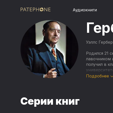
Аудиокниги
Гер
Уэллс Гербе
Родился 21 с
лавочником 
получил в к
университета
побывал учи
Подробнее
Х. Гексли, в
На протяжени
Серии книг
и многие том
по философс
общества, д