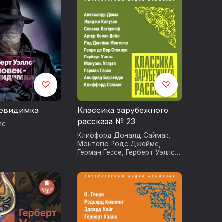
л волю
 End of Its
ирует
лы,
няют
дметах,
енке, лишь
ющие им
невидимка
Классика зарубежного
and Mr.
рассказа № 23
лс
909), Тоно-
Клиффорд Доналд Саймак
,
 Mr. Polly,
Монтегю Родс Джеймс
,
великолепие
Герман Гессе
,
Герберт Уэллс
,
Александр Дюма
,
Сельма
линга (Mr.
Лагерлеф
,
Луиджи Капуана
,
, Мир
Генри де Вер-Стеклуп
,
 той или
Мануэль Угарте
,
Артур Конан
ая книга,
Дойл
,
Альфред Баррейдж
 мы творим
амым важным