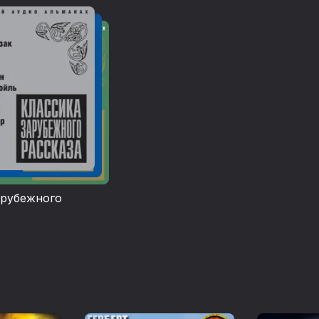
ми прогнозами, более 30 брошюр на темы о Фабианск
оружении, национализме, всеобщем мире и пр., 3 кни
обиографию.
попыткой в художественном роде был роман Машина 
chine, 1895) — о путешествии изобретателя в отдален
ем последовали Остров доктора Моро (The Island of D
ек-невидимка (The Invisible Man, 1897), Война миров (
, 1898), Первые люди на Луне (The First Men in the Moon
шие, соответственно, о пересадке человеческих орга
евидимости, вторжении марсиан на землю и путешеств
обеспечили писателю славу самого значительного
атора в жанре научной фантастики и показали его сп
арубежного
вдоподобным самый дерзкий вымысел.
и в произведениях подобного рода, например в рома
й (The World Set Free, 1914), он сочетал научную до
кими прогнозами о грядущем всемирном государстве. 
собной создать всемирное государство, в котором че
мно пользоваться своими изобретениями, с воодуше
во всех книгах Уэллса, однако его оптимизм, до той 