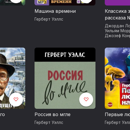
Машина времени
Классика 
рассказа 
Герберт Уэллс
Джордан Ло
Уильям Мор
Джозеф Кон
Уэллс
,
Фанн
Гофман
,
Амб
Ярослав Гаш
го
Россия во мгле
Первые лю
Герберт Уэллс
Герберт Уэл