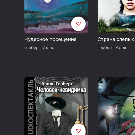
своим трудом
Work, Wealth
кругам он пр
1920), долги
Уэллс жил в 
Чудесное посещение
Страна слепых
путешествова
Герберт Уэллс
Герберт Уэллс