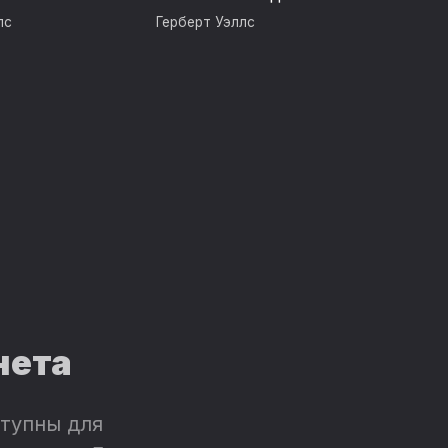
лс
Герберт Уэллс
нета
тупны для