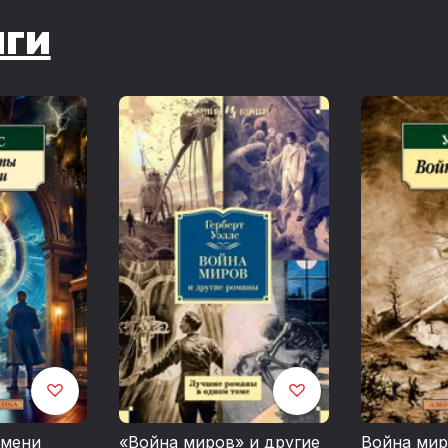
иги
емени
«Война миров» и другие
Война ми