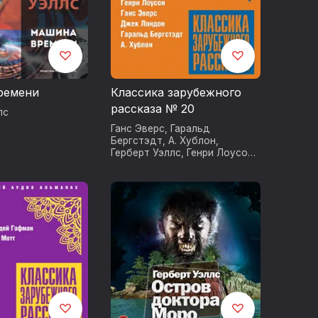
о (The
читательским
istory,
ного
ремени
Классика зарубежного
а 1946.
рассказа № 20
лс
Ганс Эверс
,
Гаральд
Бергстэдт
,
А. Хублон
,
Герберт Уэллс
,
Генри Лоусон
,
О. Генри
,
Джек Лондон
,
Джозеф Редьярд Киплинг
,
Эдвард Уайт