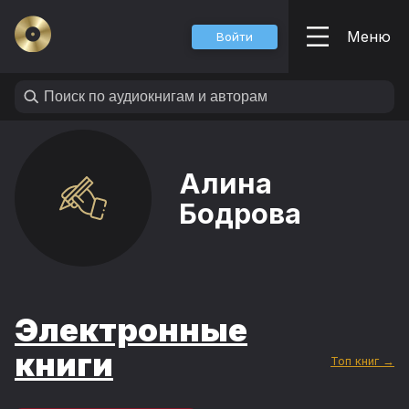
Меню
Войти
Алина
Бодрова
Электронные
книги
Топ книг →