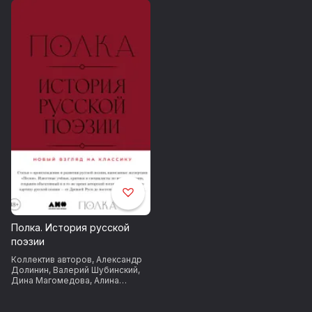
Полка. История русской
поэзии
Коллектив авторов
,
Александр
Долинин
,
Валерий Шубинский
,
Дина Магомедова
,
Алина
Бодрова
,
Александр
Архангельский
,
Лев Оборин