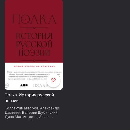
Полка. История русской
поэзии
Коллектив авторов
,
Александр
Долинин
,
Валерий Шубинский
,
Дина Магомедова
,
Алина
Бодрова
,
Александр
Архангельский
,
Лев Оборин