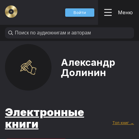
Меню
Войти
Александр
Долинин
Электронные
книги
Топ книг →