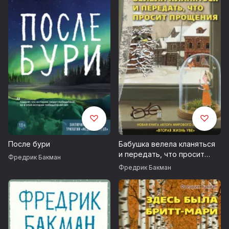
«Себастиан и тролль» – пронзительная новелла Бакмана,
сказка для взрослых, маленькая история сбивающей с ног
эмоциональной силы. Это рассказ про детскую хрупкость
и уязвимость, поломанный смех, душные стеклянные
шары и детские страхи.
После бури
Бабушка велела кланяться
и передать, что просит
Фредрик Бакман
прощения
Фредрик Бакман