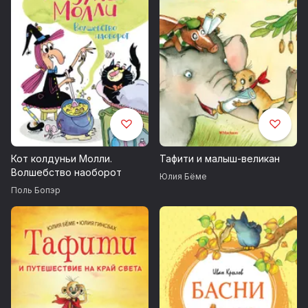
Кот колдуньи Молли.
Тафити и малыш-великан
Волшебство наоборот
Юлия Бёме
Поль Бопэр