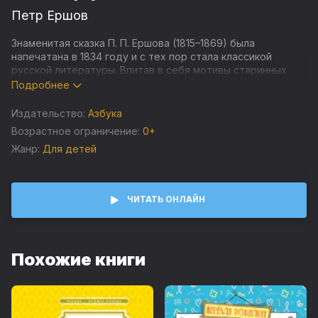
Петр Ершов
Знаменитая сказка П. П. Ершова (1815–1869) была
напечатана в 1834 году и с тех пор стала классикой
русской литературы. Впитав в себя мотивы старинных
народных сказок, она высмеивает царя, глупых бояр,
Подробнее
купцов и других притеснителей народа. Иванушка с
помощью волшебного конька-горбунка побеждает всех
Издательство:
Азбука
своих врагов, потому что на его стороне правда, добро и
Возрастное ограничение:
0+
справедливость.
Жанр:
Для детей
ЧИТАТЬ ОНЛАЙН
Похожие книги